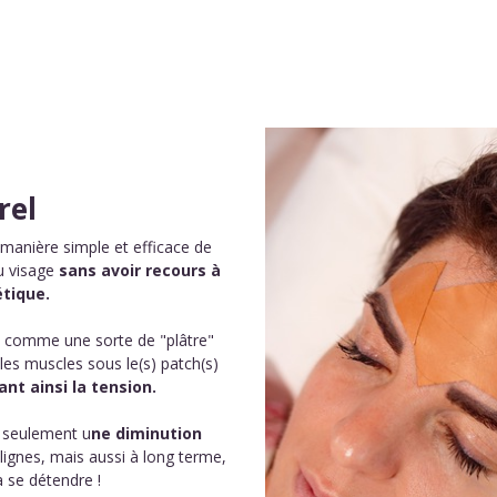
rel
manière simple et efficace de
du visage
sans avoir recours à
tique.
t comme une sorte de "plâtre"
les muscles sous le(s) patch(s)
nt ainsi la tension.
n seulement u
ne diminution
lignes, mais aussi à long terme,
 se détendre !