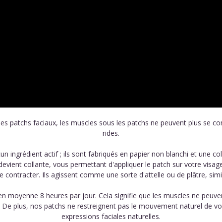
les patchs faciaux, les muscles sous les patchs ne peuvent plus se cont
rides.
ingrédient actif ; ils sont fabriqués en papier non blanchi et une co
e devient collante, vous permettant d'appliquer le patch sur votre visa
ontracter. Ils agissent comme une sorte d'attelle ou de plâtre, simi
sez en moyenne 8 heures par jour. Cela signifie que les muscles ne peu
e. De plus, nos patchs ne restreignent pas le mouvement naturel de v
expressions faciales naturelles.