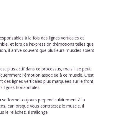
responsables à la fois des lignes verticales et
emble, et lors de l'expression d'émotions telles que
exion, il arrive souvent que plusieurs muscles soient
st plus actif dans ce processus, mais il se peut
réquemment l'émotion associée à ce muscle. C'est
 des lignes verticales plus marquées sur le front,
s lignes horizontales.
au se forme toujours perpendiculairement à la
ns, car lorsque vous contractez le muscle, il
s le relâchez, il s'allonge.