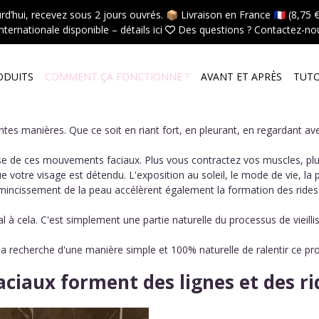
hui, recevez sous 2 jours ouvrés. 📦 Livraison en France 🇫🇷 (8,75 €,
internationale disponible –
détails ici
 Des questions ?
Contactez-nou
ODUITS
COMMENT ÇA FONCTIONNE ?
AVANT ET APRÈS
TUT
tes manières. Que ce soit en riant fort, en pleurant, en regardant av
ause de ces mouvements faciaux. Plus vous contractez vos muscles, plu
votre visage est détendu. L'exposition au soleil, le mode de vie, la p
amincissement de la peau accélèrent également la formation des rides 
mal à cela. C'est simplement une partie naturelle du processus de vieil
 recherche d'une manière simple et 100% naturelle de ralentir ce pro
ciaux forment des lignes et des rid