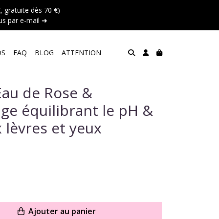
 gratuite dès 70 €)
s par e-mail ➜
OS
FAQ
BLOG
ATTENTION
Eau de Rose &
ge équilibrant le pH &
 lèvres et yeux
Ajouter au panier