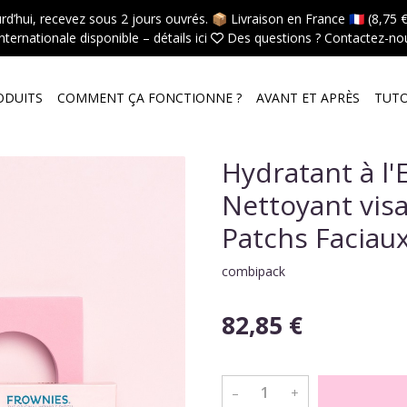
hui, recevez sous 2 jours ouvrés. 📦 Livraison en France 🇫🇷 (8,75 €,
internationale disponible –
détails ici
 Des questions ?
Contactez-nou
ODUITS
COMMENT ÇA FONCTIONNE ?
AVANT ET APRÈS
TUT
Hydratant à l'
Nettoyant visa
Patchs Faciaux
combipack
82,85 €
–
+