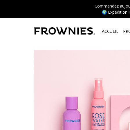
Commandez aujourd’
🌍 Expédition 
ACCUEIL
PR