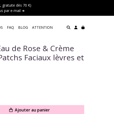
 gratuite dès 70 €)
s par e-mail ➜
OS
FAQ
BLOG
ATTENTION
'Eau de Rose & Crème
atchs Faciaux lèvres et
Ajouter au panier