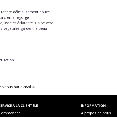
la rendre délicieusement douce,
. La crème regorge
, lisse et éclatante. L'aloe vera
iles végétales gardent la peau
ilisation
ez-nous par e-mail ➜
SERVICE À LA CLIENTÈLE
INFORMATION
Commander
A propos de nous