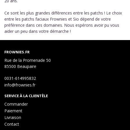
20 ans.
Ce sont les plus grandes différences entre les patchs ! Le choix
entre les patchs faciaux Frownies et Sio dépend de votre
préférence dans ces domaines. Nous espérons avoir pu vous
aider un peu dans votre démarche !
FROWNIES.FR
Rue de la Promenade 50
85500 Beaupaire
0031-614995832
info@frownies.fr
SERVICE À LA CLIENTÈLE
Commander
Paiement
Livraison
Contact